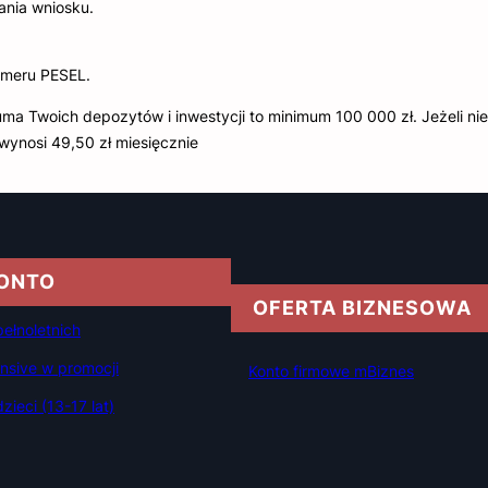
ania wniosku.
umeru PESEL.
a Twoich depozytów i inwestycji to minimum 100 000 zł. Jeżeli nie
wynosi 49,50 zł miesięcznie
KONTO
OFERTA BIZNESOWA
ełnoletnich
sive w promocji
Konto firmowe mBiznes
ieci (13-17 lat)