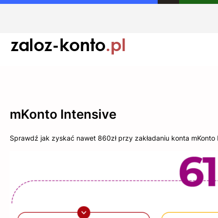
Przejdź
do
treści
mKonto Intensive
Sprawdź jak zyskać nawet 860zł przy zakładaniu konta mKonto I