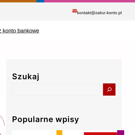
kontakt@zaloz-konto.pl
ż konto bankowe
Szukaj
S
e
a
r
c
Popularne wpisy
h