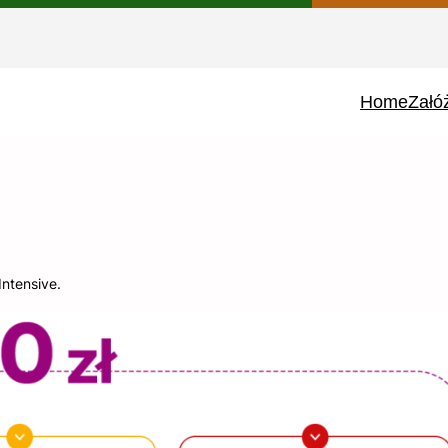
Home
Załó
ntensive.