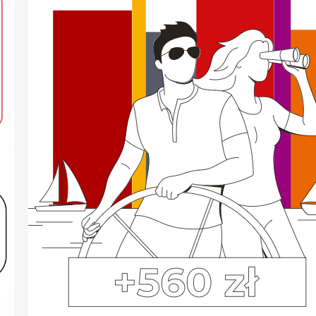
mKonto Intensive
mKonto Intensive Sprawdź jak zyskać
nawet 860zł przy zakładaniu konta
mKonto Intensive. Ubezpieczenie
podróżne 20% taniej Ekspert z
CyberRescue wesprze Cię w różnych
sytuacjach dodatkowo zyskujesz obsługę
premium mKonto Intensive jest bezpłatne,
jeśli: Teraz w promocji zyskujesz
dodatkowe 6 miesięcy prowadzenia konta
za 0 zł Do promocji „Załóż konto i zyskaj
premię” możesz przystąpić od
18.09.2024 r. do 05.02.2025 r. Promocja…