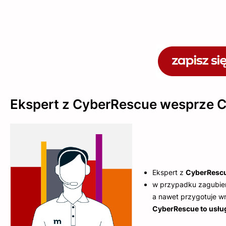
Ekspert z CyberRescue wesprze C
Ekspert z
CyberResc
w przypadku zagubien
a nawet przygotuje wni
CyberRescue to usłu