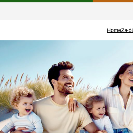
Home
Załó